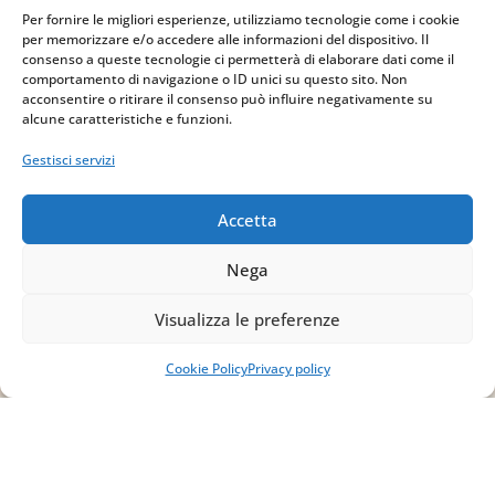
Per fornire le migliori esperienze, utilizziamo tecnologie come i cookie
per memorizzare e/o accedere alle informazioni del dispositivo. Il
consenso a queste tecnologie ci permetterà di elaborare dati come il
comportamento di navigazione o ID unici su questo sito. Non
acconsentire o ritirare il consenso può influire negativamente su
alcune caratteristiche e funzioni.
Indirizzo
Gestisci servizi
via Sant’Alessio, 5
83030 Venticano (AV)
Accetta
Email
Nega
info@studiopizzano.it
Visualizza le preferenze
P.IVA
Cookie Policy
Privacy policy
IT02754810642
ISCRIVITI ALLA