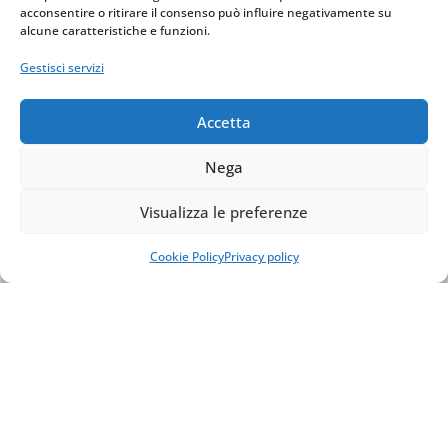
Indirizzo
acconsentire o ritirare il consenso può influire negativamente su
alcune caratteristiche e funzioni.
via Sant’Alessio, 5
Gestisci servizi
83030 Venticano (AV)
Accetta
Email
Nega
info@studiopizzano.it
Visualizza le preferenze
P.IVA
Cookie Policy
Privacy policy
IT02754810642
ISCRIVITI ALLA
NEWSLETTER
Per restare sempre aggiornato su tutte le
novità, clicca sul pulsante qui sotto e
iscriviti alla nostra newsletter.