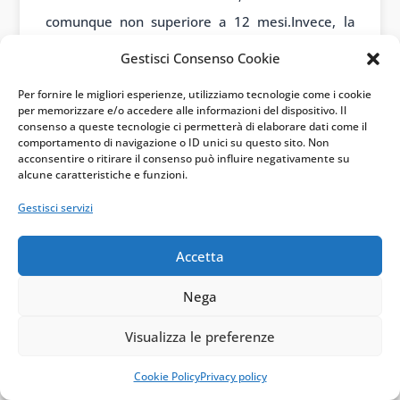
comunque non superiore a 12 mesi.Invece, la
sospensione della patente a crediti è
Gestisci Consenso Cookie
obbligatoria in caso di infortuni da cui derivi la
Per fornire le migliori esperienze, utilizziamo tecnologie come i cookie
morte di uno o più lavoratori imputabile al
per memorizzare e/o accedere alle informazioni del dispositivo. Il
consenso a queste tecnologie ci permetterà di elaborare dati come il
datore di lavoro, o ad altri suoi stretti
comportamento di navigazione o ID unici su questo sito. Non
collaboratori specificamente indicati, almeno a
acconsentire o ritirare il consenso può influire negativamente su
alcune caratteristiche e funzioni.
titolo di colpa grave. In questo caso, la durata
Gestisci servizi
della sospensione è sempre di 12 mesi.
Durante il periodo di sospensione, l’impresa o il
Accetta
lavoratore autonomo non possono operare nei
Nega
cantieri edili e devono provvedere a ripristinare
le condizioni di sicurezza, adottando tutte le
Visualizza le preferenze
misure necessarie per prevenire il verificarsi di
Cookie Policy
Privacy policy
ulteriori infortuni o malattie professionali.