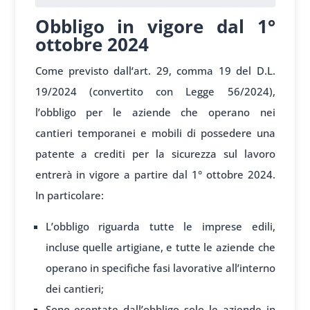
Obbligo in vigore dal 1°
ottobre 2024
Come previsto dall
‘art. 29, comma 19
del D.L.
19/2024
(convertito con
Legge 56/2024),
l’obbl
igo per le aziende che
operano nei
cantieri
temporanei e
mobili di poss
edere una
pat
ente a crediti per
la sicurezza
sul lavoro
ent
rerà in vigore a
partire dal
1° ottobre 2024.
In particolare:
L’obbligo riguarda tutte le imprese edili,
incluse quelle artigiane, e tutte le aziende che
operano in specifiche fasi lavorative all’interno
dei cantieri;
Sono esentate dall’obbligo solo le aziende in