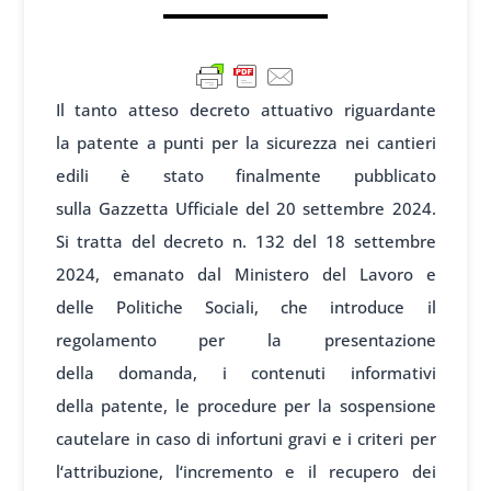
Il tanto atteso decreto at
tuativo riguardante
la
patente a pun
ti per la sic
urezza nei cant
ieri
edili è stato fin
almente pubblicato
sulla
Gazzetta Ufficiale
del 20 settembre 2024.
Si
tratta del decreto
n. 132 del 18 sett
embre
2024, eman
ato dal Minist
ero del Lavoro e
delle
Politiche Soc
iali, che introduce
il
regolamento per
la presentazione
della
domanda, i conten
uti informativi
della
patente, le procedure
per la sospensione
caut
elare in caso di infort
uni gravi e i
criteri per
l
‘attribuzione, l
‘incremento e
il recupero dei