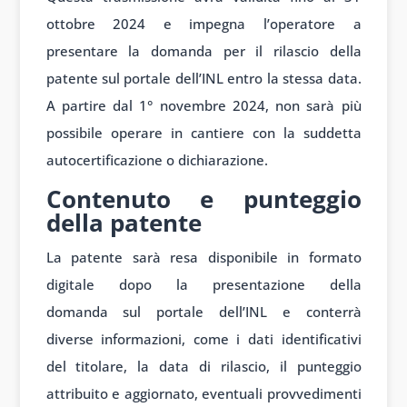
ottobre 2024 e impegna l’operatore a
presentare la domanda per il rilascio della
patente sul portale dell’INL entro la stessa data.
A partire dal 1° novembre 2024, non sarà più
possibile operare in cantiere con la suddetta
autocertificazione o dichiarazione.
Contenuto e punteggio
della patente
La patente sar
à resa dispon
ibile in formato
digit
ale dopo la present
azione della
domanda
sul portale dell’IN
L e conterrà
diverse
informazioni, come
i dati identific
ativi
del tit
olare, la data di ril
ascio, il punteggio
att
ribuito e aggiornato, even
tuali provvedimenti