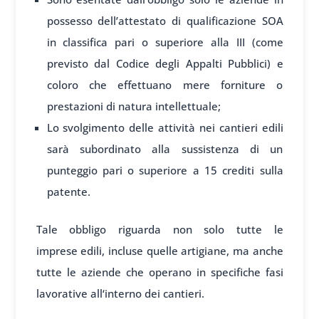
possesso dell’attestato di qualificazione SOA
in classifica pari o superiore alla III (come
previsto dal Codice degli Appalti Pubblici) e
coloro che effettuano mere forniture o
prestazioni di natura intellettuale;
Lo svolgimento delle attività nei cantieri edili
sarà subordinato alla sussistenza di un
punteggio pari o superiore a 15 crediti sulla
patente.
Tale
obbligo riguarda non
solo tutte le
imprese
edili, incluse quelle ar
tigiane, ma anche
tu
tte le aziende che oper
ano in specif
iche fasi
lavorative all
‘interno dei cant
ieri.