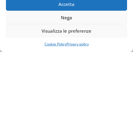
Accetta
info@studiopizzano.it
Nega
P.IVA
Visualizza le preferenze
IT02754810642
Cookie Policy
Privacy policy
ISCRIVITI ALLA
NEWSLETTER
Per restare sempre aggiornato su tutte le
novità, clicca sul pulsante qui sotto e
iscriviti alla nostra newsletter.
ISCRIVITI ALLA
NEWSLETTER