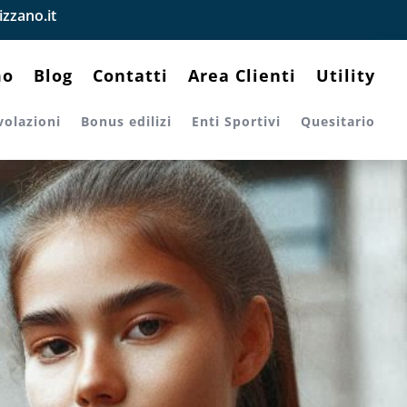
zzano.it
mo
Blog
Contatti
Area Clienti
Utility
volazioni
Bonus edilizi
Enti Sportivi
Quesitario