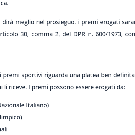
ica.
i dirà meglio nel prosieguo, i premi erogati sara
’articolo 30, comma 2, del DPR n. 600/1973, c
i premi sportivi riguarda una platea ben definita d
hi li riceve. I premi possono essere erogati da:
zionale Italiano)
limpico)
ali