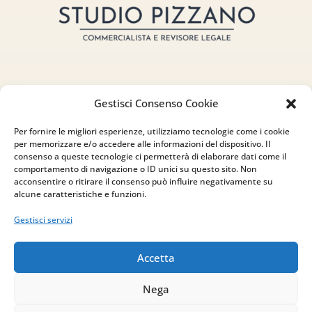
Gestisci Consenso Cookie
Indirizzo
Per fornire le migliori esperienze, utilizziamo tecnologie come i cookie
per memorizzare e/o accedere alle informazioni del dispositivo. Il
via Sant’Alessio, 5
consenso a queste tecnologie ci permetterà di elaborare dati come il
83030 Venticano (AV)
comportamento di navigazione o ID unici su questo sito. Non
acconsentire o ritirare il consenso può influire negativamente su
alcune caratteristiche e funzioni.
Email
Gestisci servizi
info@studiopizzano.it
Accetta
P.IVA
Nega
IT02754810642