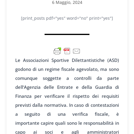
6 Maggio, 2024
[print_posts pdf="yes" word="no" print="yes"]
Le Associ
azioni Sportive Dil
ettantistiche (ASD)
god
ono di un regime
fiscale agevolato, ma
sono
comunque so
ggette a contro
lli da parte
dell
‘Agenzia delle
Entrate e della
Guardia di
Fin
anza per verific
are il rispetto dei
requisiti
prev
isti dalla norm
ativa. In caso
di contestazioni
a
seguito di una
verifica fisc
ale, è
importante
capire quali
sono le respons
abilità in
ca
po ai soci e agli
amministratori