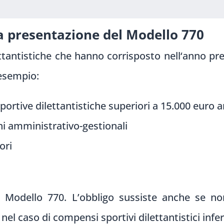
la presentazione del Modello 770
ttantistiche che
hanno corrisposto nell
‘anno pr
esempio:
ortive dilettantistiche superiori a 15.000 euro 
i amministrativo-gestionali
ori
l Modello
770. L’obbligo suss
iste anche se
non
nel caso di compens
i sportivi dil
ettantistici inf
er