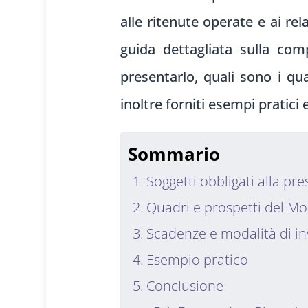
alle
ritenute operate
e ai rela
guida det
tagliata sulla
comp
present
arlo, quali sono
i qua
inoltre
forniti esem
pi pratici
Sommario
Soggetti obbligati alla p
Quadri e prospetti del Mo
Scadenze e modalità di in
Esempio pratico
Conclusione