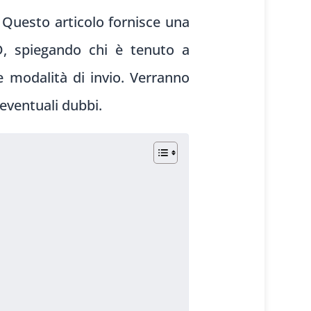
. Questo
articolo forn
isce una
 spiegando chi
è tenuto a
e
modalità di inv
io. Verranno
 even
tuali dubbi.