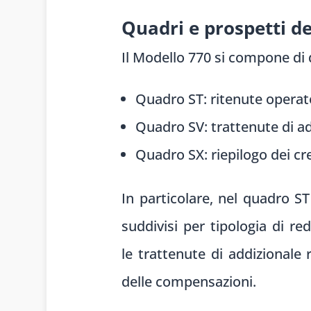
Quadri e prospetti d
Il Mo
dello 770 si comp
one di 
Quadro ST: ritenute operate
Quadro SV: trattenute di ad
Quadro SX: riepilogo dei cr
In particolare
, nel quadro ST
suddivisi per
tipologia di
red
le
trattenute di
addizionale 
delle
compensazioni.