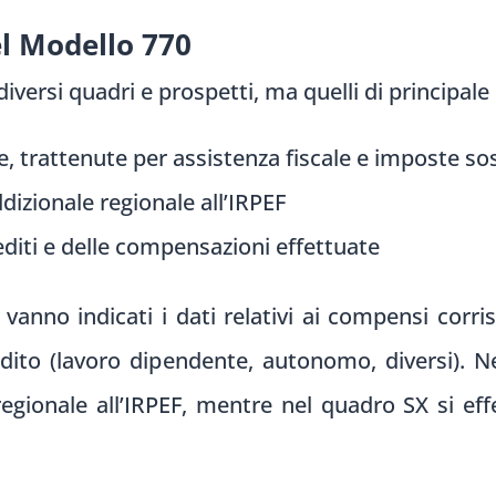
el Modello 770
divers
i quadri e prosp
etti, ma quelli di
principale
, trattenute per assistenza fiscale e imposte sos
dizionale regionale all’IRPEF
editi e delle compensazioni effettuate
vanno indicati i
dati relativi ai
compensi corr
i
dito (lavoro dip
endente, autonom
o, diversi). N
reg
ionale all’IRPEF, mentre
nel quadro S
X si eff