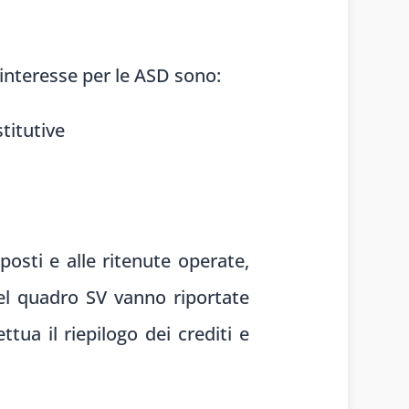
 interesse
per le ASD sono
:
titutive
sposti e alle
ritenute operate
,
el
quadro SV van
no riportate
ettua il
riepilogo dei
crediti e