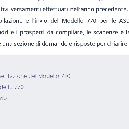
tivi vers
amenti effettuati nell
‘anno precedente
ilazione e
l’invio del Mo
dello 770 per le
ASD,
dri e i
prospetti da
compilare, le
scadenze e l
 e una
sezione di dom
ande e risposte per
chiarire
resentazione del Modello 770
dello 770
vio