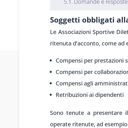
Domande e Risposte
Soggetti obbligati al
Le Associ
azioni Sportive Dil
e
ri
tenuta d’acconto, come
ad 
Compensi per prestazioni sp
Compensi per collaborazion
Compensi agli amministrat
Retribuzioni ai dipendenti
Sono ten
ute a present
are i
operate
ritenute, ad esempio