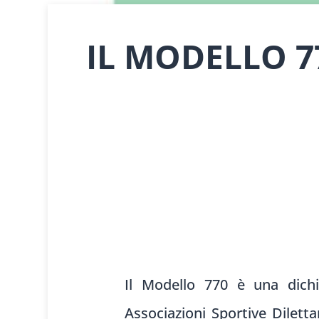
IL MODELLO 7
Il Modello
770 è una dich
Associ
azioni Sportive Dil
etta