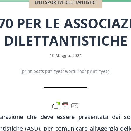
ENTI SPORTIVI DILETTANTISTICI
70 PER LE ASSOCIAZ
DILETTANTISTICHE
10 Maggio, 2024
[print_posts pdf="yes" word="no" print="yes"]
iarazione che
deve essere present
ata dai sos
ntistiche (ASD), per
comunicare all
‘Agenzia dell