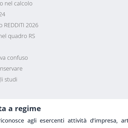
o nel calcolo
F24
lo REDDITI 2026
o nel quadro RS
 va confuso
nservare
li studi
sta a regime
iconosce agli esercenti attività d’impresa, a