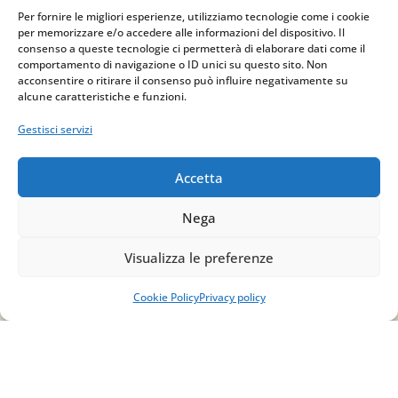
Per fornire le migliori esperienze, utilizziamo tecnologie come i cookie
per memorizzare e/o accedere alle informazioni del dispositivo. Il
consenso a queste tecnologie ci permetterà di elaborare dati come il
comportamento di navigazione o ID unici su questo sito. Non
acconsentire o ritirare il consenso può influire negativamente su
alcune caratteristiche e funzioni.
Gestisci servizi
Accetta
Nega
Visualizza le preferenze
Indirizzo
via Sant’Alessio, 5
Cookie Policy
Privacy policy
83030 Venticano (AV)
Email