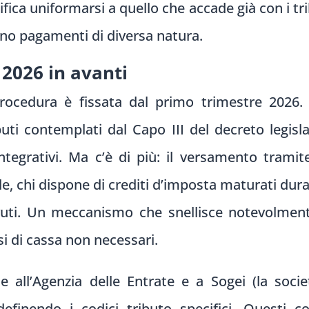
ifica uniformarsi a quello che accade già con i tri
ono pagamenti di diversa natura.
2026 in avanti
rocedura è fissata dal primo trimestre 2026. 
buti contemplati dal Capo III del decreto legis
 integrativi. Ma c’è di più: il versamento tram
, chi dispone di crediti d’imposta maturati duran
uti. Un meccanismo che snellisce notevolmente
si di cassa non necessari.
me all’Agenzia delle Entrate e a Sogei (la soci
efinendo i codici tributo specifici. Questi c