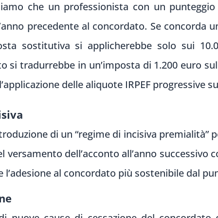
amo che un professionista con un punteggio I
l’anno precedente al concordato. Se concorda un
osta sostitutiva si applicherebbe solo sui 10
o si tradurrebbe in un’imposta di 1.200 euro su
l’applicazione delle aliquote IRPEF progressive su
isiva
oduzione di un “regime di incisiva premialità” pe
el versamento dell’acconto all’anno successivo co
l’adesione al concordato più sostenibile dal punt
one
e di nuove cause di cessazione del concordato 