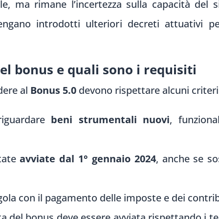
le, ma rimane l’incertezza sulla capacità del 
engano introdotti ulteriori decreti attuativi 
el bonus e quali sono i requisiti
dere al
Bonus 5.0
devono rispettare alcuni criter
riguardare
beni strumentali nuovi
, funzional
tate
avviate dal 1° gennaio 2024
, anche se so
gola con il pagamento delle imposte e dei contribu
ta del bonus deve essere avviata rispettando i te