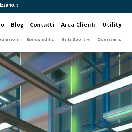
zzano.it
mo
Blog
Contatti
Area Clienti
Utility
volazioni
Bonus edilizi
Enti Sportivi
Quesitario