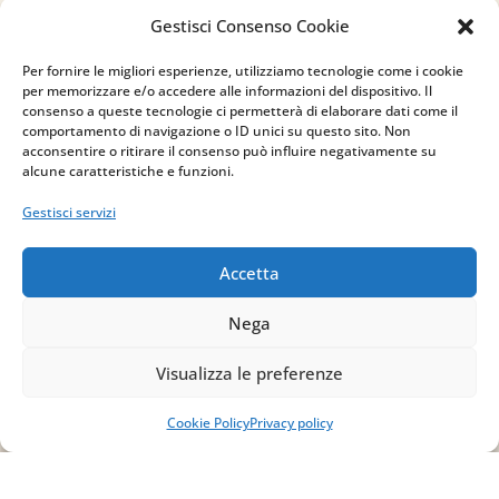
83030 Venticano (AV)
Gestisci Consenso Cookie
Email
Per fornire le migliori esperienze, utilizziamo tecnologie come i cookie
per memorizzare e/o accedere alle informazioni del dispositivo. Il
info@studiopizzano.it
consenso a queste tecnologie ci permetterà di elaborare dati come il
comportamento di navigazione o ID unici su questo sito. Non
acconsentire o ritirare il consenso può influire negativamente su
P.IVA
alcune caratteristiche e funzioni.
IT02754810642
Gestisci servizi
ISCRIVITI ALLA
Accetta
NEWSLETTER
Nega
Per restare sempre aggiornato su tutte le
novità, clicca sul pulsante qui sotto e
Visualizza le preferenze
iscriviti alla nostra newsletter.
Cookie Policy
Privacy policy
ISCRIVITI ALLA