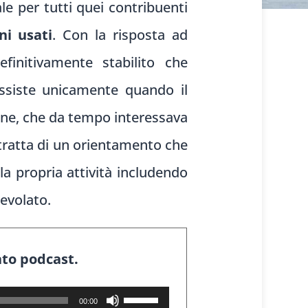
e per tutti quei contribuenti
ni usati
. Con la risposta ad
efinitivamente stabilito che
sussiste unicamente quando il
ione, che da tempo interessava
 tratta di un orientamento che
la propria attività includendo
gevolato.
ato podcast.
Usa
00:00