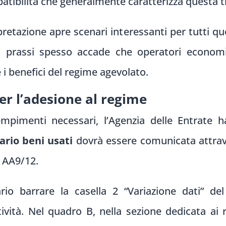
tibilità che generalmente caratterizza questa ti
pretazione apre scenari interessanti per tutti qu
la prassi spesso accade che operatori economic
 i benefici del regime agevolato.
er l’adesione al regime
pimenti necessari, l’Agenzia delle Entrate ha
ario beni usati
dovrà essere comunicata attraver
o AA9/12.
ario barrare la casella 2 “Variazione dati” 
tività. Nel quadro B, nella sezione dedicata ai r