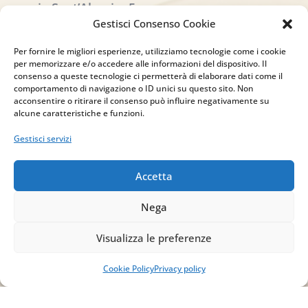
via Sant’Alessio, 5
83030 Venticano (AV)
Gestisci Consenso Cookie
Per fornire le migliori esperienze, utilizziamo tecnologie come i cookie
Email
per memorizzare e/o accedere alle informazioni del dispositivo. Il
consenso a queste tecnologie ci permetterà di elaborare dati come il
info@studiopizzano.it
comportamento di navigazione o ID unici su questo sito. Non
acconsentire o ritirare il consenso può influire negativamente su
alcune caratteristiche e funzioni.
P.IVA
Gestisci servizi
IT02754810642
Accetta
ISCRIVITI ALLA
NEWSLETTER
Nega
Per restare sempre aggiornato su tutte le
Visualizza le preferenze
novità, clicca sul pulsante qui sotto e
iscriviti alla nostra newsletter.
Cookie Policy
Privacy policy