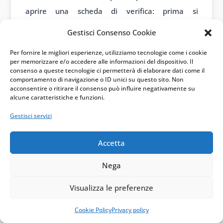
aprire una scheda di verifica: prima si
controllano le esclusioni, poi si analizzano lavori,
Gestisci Consenso Cookie
modalità di fruizione del bonus e data di
Per fornire le migliori esperienze, utilizziamo tecnologie come i cookie
chiusura, infine si valuta se vi sia spazio per una
per memorizzare e/o accedere alle informazioni del dispositivo. Il
quantificazione ridotta.
consenso a queste tecnologie ci permetterà di elaborare dati come il
comportamento di navigazione o ID unici su questo sito. Non
acconsentire o ritirare il consenso può influire negativamente su
Quando i lavori sono solo condominiali, la
alcune caratteristiche e funzioni.
sentenza milanese suggerisce di non accettare
Gestisci servizi
meccanicamente la tassazione sull’intero
differenziale. Però serve un impianto probatorio
Accetta
serio. Senza perizia, il contribuente rischia di
Nega
avere ragione in teoria e torto in pratica.
Visualizza le preferenze
Il punto da comunicare al cliente è semplice: la
plusvalenza da Superbonus non si cancella
Cookie Policy
Privacy policy
perché il cappotto è condominiale. Può però