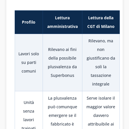
Lettura
Lettura della
Profilo
amministrativa
CGT di Milano
Rilevano, ma
Rilevano ai fini
non
Lavori solo
della possibile
giustificano da
su parti
plusvalenza da
soli la
comuni
Superbonus
tassazione
integrale
La plusvalenza
Serve isolare il
Unità
può comunque
maggior valore
senza
emergere se il
davvero
lavori
fabbricato è
attribuibile ai
trainati