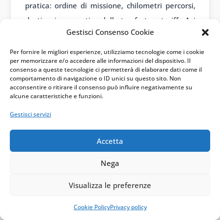
pratica: ordine di missione, chilometri percorsi,
destinazione, motivo della trasferta e tariffa Aci
Gestisci Consenso Cookie
devono essere conservati.
Per fornire le migliori esperienze, utilizziamo tecnologie come i cookie
per memorizzare e/o accedere alle informazioni del dispositivo. Il
Esempio pratico.
L’amministratore usa la
consenso a queste tecnologie ci permetterà di elaborare dati come il
comportamento di navigazione o ID unici su questo sito. Non
propria auto per visitare clienti fuori sede.
acconsentire o ritirare il consenso può influire negativamente su
Percorre 3.200 chilometri nell’anno e il costo
alcune caratteristiche e funzioni.
Aci ammesso è € 0,52 al chilometro. Il
Gestisci servizi
rimborso documentato è € 1.664. La società
deduce nei limiti fiscali. Il percettore non
Accetta
tassa il rimborso, se la trasferta è reale e
Nega
tracciata.
Visualizza le preferenze
Diverso è il caso dell’auto aziendale concessa in
Cookie Policy
Privacy policy
uso promiscuo. Qui l’amministratore usa il