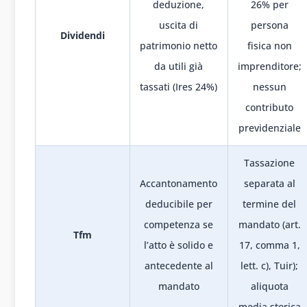
deduzione,
26% per
uscita di
persona
Dividendi
patrimonio netto
fisica non
da utili già
imprenditore;
tassati (Ires 24%)
nessun
contributo
previdenziale
Tassazione
Accantonamento
separata al
deducibile per
termine del
competenza se
mandato (art.
Tfm
l’atto è solido e
17, comma 1,
antecedente al
lett. c), Tuir);
mandato
aliquota
media storica