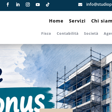
info@studiopi

Home
Servizi
Chi sia
Fisco
Contabilità
Società
Age