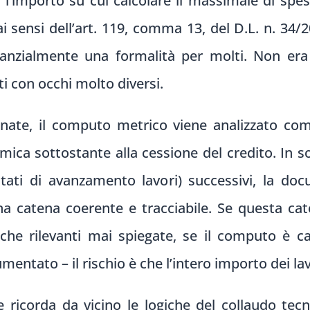
re l’importo su cui calcolare il massimale di spe
ai sensi dell’art. 119, comma 13, del D.L. n. 34
stanzialmente una formalità per molti. Non er
ti con occhi molto diversi.
inate, il computo metrico viene analizzato c
ica sottostante alla cessione del credito. In sost
tati di avanzamento lavori) successivi, la do
na catena coerente e tracciabile. Se questa cat
che rilevanti mai spiegate, se il computo è c
mentato – il rischio è che l’intero importo dei lav
e ricorda da vicino le logiche del collaudo tecn