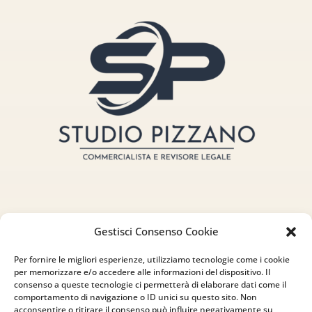
Gestisci Consenso Cookie
Indirizzo
Per fornire le migliori esperienze, utilizziamo tecnologie come i cookie
via Sant’Alessio, 5
per memorizzare e/o accedere alle informazioni del dispositivo. Il
consenso a queste tecnologie ci permetterà di elaborare dati come il
83030 Venticano (AV)
comportamento di navigazione o ID unici su questo sito. Non
acconsentire o ritirare il consenso può influire negativamente su