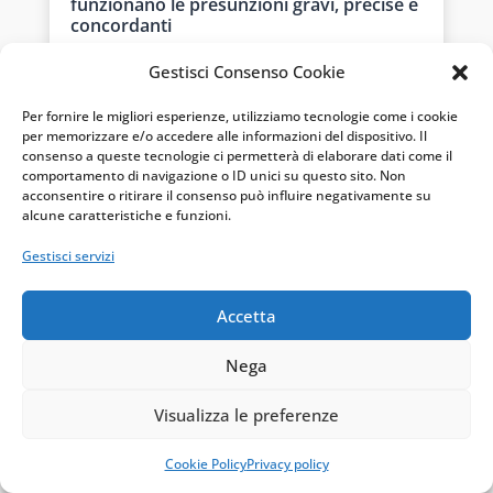
funzionano le presunzioni gravi, precise e
concordanti
Ago 6, 2026
|
Accertamento fiscale
Gestisci Consenso Cookie
L'accertamento analitico-induttivo, a differenza
dell'induttivo puro, non richiede condizioni
Per fornire le migliori esperienze, utilizziamo tecnologie come i cookie
tassative per essere applicato: basta che...
per memorizzare e/o accedere alle informazioni del dispositivo. Il
consenso a queste tecnologie ci permetterà di elaborare dati come il
comportamento di navigazione o ID unici su questo sito. Non
acconsentire o ritirare il consenso può influire negativamente su
alcune caratteristiche e funzioni.
Gestisci servizi
Accetta
Nega
Visualizza le preferenze
Cookie Policy
Privacy policy
Accertamento con adesione: guida a