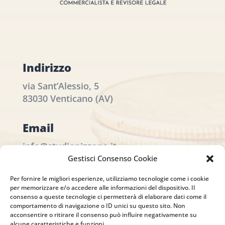
Indirizzo
via Sant’Alessio, 5
83030 Venticano (AV)
Email
info@studiopizzano.it
Gestisci Consenso Cookie
P.IVA
Per fornire le migliori esperienze, utilizziamo tecnologie come i cookie
per memorizzare e/o accedere alle informazioni del dispositivo. Il
IT02754810642
consenso a queste tecnologie ci permetterà di elaborare dati come il
comportamento di navigazione o ID unici su questo sito. Non
acconsentire o ritirare il consenso può influire negativamente su
ISCRIVITI ALLA
alcune caratteristiche e funzioni.