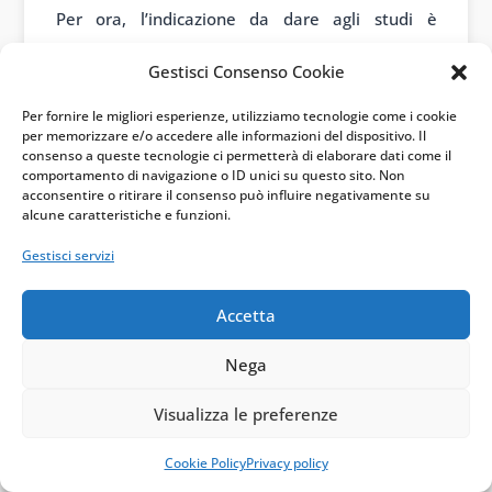
Per ora, l’indicazione da dare agli studi è
prudente ma chiara: la stretta non viene
Gestisci Consenso Cookie
cancellata, viene ridimensionata. La soglia dei
Per fornire le migliori esperienze, utilizziamo tecnologie come i cookie
5.000 euro torna a essere il filtro che evita
per memorizzare e/o accedere alle informazioni del dispositivo. Il
l’effetto sproporzionato sui debiti minori. Ma
consenso a queste tecnologie ci permetterà di elaborare dati come il
comportamento di navigazione o ID unici su questo sito. Non
l’ampliamento della platea dei compensi
acconsentire o ritirare il consenso può influire negativamente su
alcune caratteristiche e funzioni.
soggetti a verifica – per qualsiasi importo di
parcella – rimane invariato rispetto al testo
Gestisci servizi
della legge di Bilancio 2026.
Accetta
Infografica
Nega
Visualizza le preferenze
Cookie Policy
Privacy policy