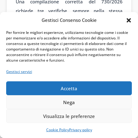
Una compilazione corretta del 730/2026
richiede tre verifiche, sempre nella stessa
Gestisci Consenso Cookie
sequenza: natura dell’intervento, plafond
residuo, aliquota applicabile. Saltarne una
Per fornire le migliori esperienze, utilizziamo tecnologie come i cookie
per memorizzare e/o accedere alle informazioni del dispositivo. Il
significa esporsi a un recupero della detrazione,
consenso a queste tecnologie ci permetterà di elaborare dati come il
magari dopo anni, quando ricostruire la storia
comportamento di navigazione o ID unici su questo sito. Non
acconsentire o ritirare il consenso può influire negativamente su
del cantiere diventa più difficile.
alcune caratteristiche e funzioni.
Infografica
Gestisci servizi
Accetta
Nega
Visualizza le preferenze
Cookie Policy
Privacy policy