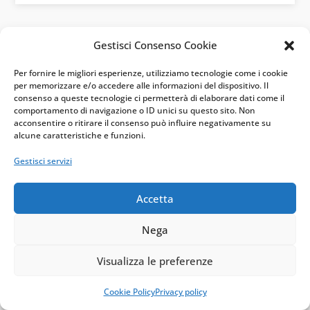
Articoli correlati per
Gestisci Consenso Cookie
Categoria
Per fornire le migliori esperienze, utilizziamo tecnologie come i cookie
per memorizzare e/o accedere alle informazioni del dispositivo. Il
consenso a queste tecnologie ci permetterà di elaborare dati come il
comportamento di navigazione o ID unici su questo sito. Non
acconsentire o ritirare il consenso può influire negativamente su
alcune caratteristiche e funzioni.
Gestisci servizi
Accetta
Nega
Bonus ristrutturazione e abusi edilizi:
quando si perde la detrazione
Ago 4, 2026
|
Bonus casa
Visualizza le preferenze
Le difformità edilizie non determinano
Cookie Policy
Privacy policy
automaticamente la perdita del bonus