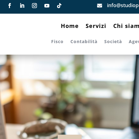
info@studiopi

Home
Servizi
Chi sia
Fisco
Contabilità
Società
Age