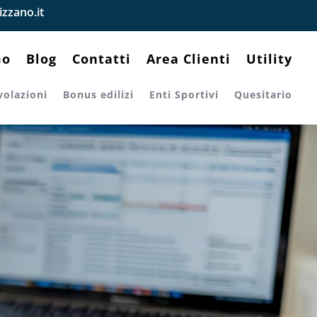
zzano.it
mo
Blog
Contatti
Area Clienti
Utility
volazioni
Bonus edilizi
Enti Sportivi
Quesitario