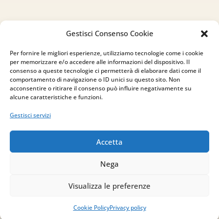
Gestisci Consenso Cookie
Indirizzo
Per fornire le migliori esperienze, utilizziamo tecnologie come i cookie
via Sant’Alessio, 5
per memorizzare e/o accedere alle informazioni del dispositivo. Il
83030 Venticano (AV)
consenso a queste tecnologie ci permetterà di elaborare dati come il
comportamento di navigazione o ID unici su questo sito. Non
acconsentire o ritirare il consenso può influire negativamente su
Email
alcune caratteristiche e funzioni.
info@studiopizzano.it
Gestisci servizi
P.IVA
Accetta
IT02754810642
Nega
ISCRIVITI ALLA
Visualizza le preferenze
NEWSLETTER
Cookie Policy
Privacy policy
Per restare sempre aggiornato su tutte le