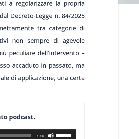
i a regolarizzare la propria
e dal Decreto-Legge n. 84/2025
 nettamente tra categorie di
gativi non sempre di agevole
ù peculiare dell’intervento –
esso accaduto in passato, ma
iale di applicazione, una certa
ato podcast.
Usa
00:00