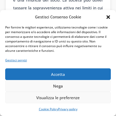
è una rinuncia del socio. La società può dover
tassare la sopravvenienza attiva nei limiti in cui
abbia dedotto gli accantonamenti in passato.
Gestisci Consenso Cookie
Su questo punto esiste anche una posizione
Per fornire le migliori esperienze, utilizziamo tecnologie come i cookie
per memorizzare e/o accedere alle informazioni del dispositivo. Il
diversa dell’AIDC, espressa nella norma di
consenso a queste tecnologie ci permetterà di elaborare dati come il
comportamento di navigazione o ID unici su questo sito. Non
comportamento n. 201/2018. Secondo tale
acconsentire o ritirare il consenso può influire negativamente su
lettura, la remissione del TFM non dovrebbe
alcune caratteristiche e funzioni.
essere assimilata automaticamente a
Gestisci servizi
percezione, se l’amministratore non ottiene un
vantaggio economico effettivo. La divergenza
Accetta
tra prassi dell’Agenzia e dottrina professionale
Nega
va segnalata, perché incide sulla valutazione del
rischio.
Visualizza le preferenze
Le alternative operative
Cookie Policy
Privacy policy
alla rinuncia