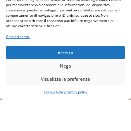
per memorizzare e/o accedere alle informazioni del dispositivo. Il
consenso a queste tecnologie ci permetterà di elaborare dati come il
P.IVA
comportamento di navigazione o ID unici su questo sito. Non
acconsentire o ritirare il consenso può influire negativamente su
IT02754810642
alcune caratteristiche e funzioni.
Gestisci servizi
ISCRIVITI ALLA
NEWSLETTER
Accetta
Per restare sempre aggiornato su tutte le
novità, clicca sul pulsante qui sotto e
Nega
iscriviti alla nostra newsletter.
Visualizza le preferenze
ISCRIVITI ALLA
Cookie Policy
Privacy policy
NEWSLETTER