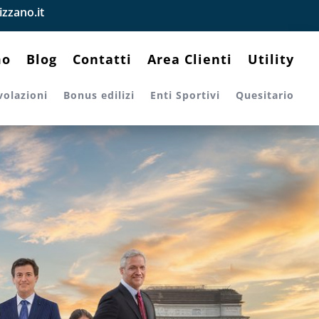
zzano.it
mo
Blog
Contatti
Area Clienti
Utility
volazioni
Bonus edilizi
Enti Sportivi
Quesitario