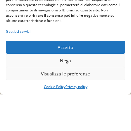
consenso a queste tecnologie ci permetterà di elaborare dati come il
via Sant’Alessio, 5
comportamento di navigazione o ID unici su questo sito. Non
83030 Venticano (AV)
acconsentire o ritirare il consenso può influire negativamente su
alcune caratteristiche e funzioni.
Email
Gestisci servizi
info@studiopizzano.it
Accetta
P.IVA
Nega
IT02754810642
Visualizza le preferenze
ISCRIVITI ALLA
Cookie Policy
Privacy policy
NEWSLETTER
Per restare sempre aggiornato su tutte le
novità, clicca sul pulsante qui sotto e
iscriviti alla nostra newsletter.