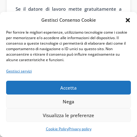
Se il datore di lavoro mette gratuitamente a
disposizione del dipendente un veicolo soggetto
Gestisci Consenso Cookie
a detrazione limitata, l’uso privato non
Per fornire le migliori esperienze, utilizziamo tecnologie come i cookie
costituisce operazione imponibile IVA: l’impresa
per memorizzare e/o accedere alle informazioni del dispositivo. Il
consenso a queste tecnologie ci permetterà di elaborare dati come il
detrae il 40% sui costi e non applica IVA al
comportamento di navigazione o ID unici su questo sito. Non
acconsentire o ritirare il consenso può influire negativamente su
dipendente. Se invece il dipendente paga un
alcune caratteristiche e funzioni.
corrispettivo specifico, l’operazione diventa
Gestisci servizi
imponibile IVA e il datore di lavoro può detrarre
integralmente l’IVA relativa al veicolo, perché il
Accetta
mezzo è impiegato per effettuare una
prestazione imponibile.
Nega
Visualizza le preferenze
Messa a
Detrazione
Trattamento a
disposizione
a monte
valle
Cookie Policy
Privacy policy