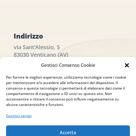
Indirizzo
via Sant’Alessio, 5
83030 Venticano (AV)
Gestisci Consenso Cookie
Email
Per fornire le migliori esperienze, utilizziamo tecnologie come i cookie
info@studiopizzano.it
per memorizzare e/o accedere alle informazioni del dispositivo. Il
consenso a queste tecnologie ci permetterà di elaborare dati come il
comportamento di navigazione o ID unici su questo sito. Non
P.IVA
acconsentire o ritirare il consenso può influire negativamente su
alcune caratteristiche e funzioni.
IT02754810642
Gestisci servizi
ISCRIVITI ALLA
Accetta