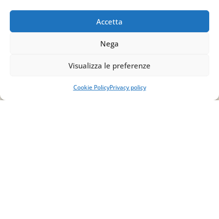
83030 Venticano (AV)
Accetta
Email
Nega
info@studiopizzano.it
Visualizza le preferenze
P.IVA
Cookie Policy
Privacy policy
IT02754810642
ISCRIVITI ALLA
NEWSLETTER
Per restare sempre aggiornato su tutte le
novità, clicca sul pulsante qui sotto e
iscriviti alla nostra newsletter.
ISCRIVITI ALLA