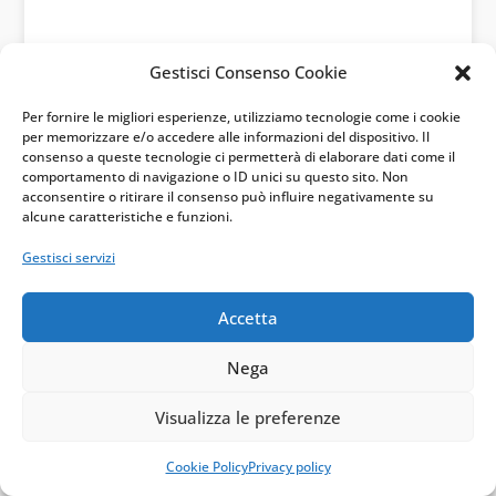
←
precedente
successivo
→
Gestisci Consenso Cookie
Per fornire le migliori esperienze, utilizziamo tecnologie come i cookie
per memorizzare e/o accedere alle informazioni del dispositivo. Il
consenso a queste tecnologie ci permetterà di elaborare dati come il
comportamento di navigazione o ID unici su questo sito. Non
Articoli correlati per
acconsentire o ritirare il consenso può influire negativamente su
alcune caratteristiche e funzioni.
Categoria
Gestisci servizi
Accetta
Nega
Visualizza le preferenze
Cookie Policy
Privacy policy