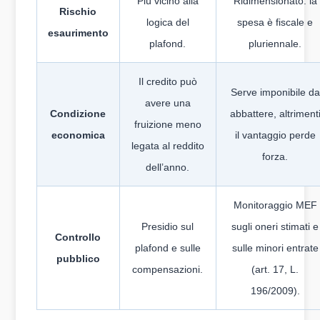
Più vicino alla
Ridimensionato: la
Rischio
logica del
spesa è fiscale e
esaurimento
plafond.
pluriennale.
Il credito può
Serve imponibile da
avere una
Condizione
abbattere, altriment
fruizione meno
economica
il vantaggio perde
legata al reddito
forza.
dell’anno.
Monitoraggio MEF
Presidio sul
sugli oneri stimati e
Controllo
plafond e sulle
sulle minori entrate
pubblico
compensazioni.
(art. 17, L.
196/2009).