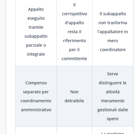
Il
Appalto
corrispettivo
Il subappalto
eseguito
d’appalto
non trasforma
tramite
resta il
l’appaltatore in
subappalto
riferimento
mero
parziale o
per il
coordinatore
integrale
committente
Serve
Compenso
distinguere le
separato per
Non
attività
coordinamento
detraibile
meramente
amministrativo
gestionali dalle
opere
La gestione