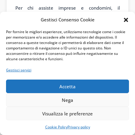
Per chi assiste imprese e condomìni, il
messaggio operativo è abbastanza netto: meno
Gestisci Consenso Cookie
slogan sul “general contractor” e più analisi del
Per fornire le migliori esperienze, utilizziamo tecnologie come i cookie
contratto. Perché, alla fine, non conta l’etichetta
per memorizzare e/o accedere alle informazioni del dispositivo. Il
consenso a queste tecnologie ci permetterà di elaborare dati come il
commerciale usata nelle brochure. Conta
comportamento di navigazione o ID unici su questo sito. Non
l’obbligazione assunta, il contenuto della fattura,
acconsentire o ritirare il consenso può influire negativamente su
alcune caratteristiche e funzioni.
la congruità del prezzo e la prova che il
Gestisci servizi
corrispettivo riguarda lavori agevolati.
Infografica
Accetta
Nega
Visualizza le preferenze
Cookie Policy
Privacy policy