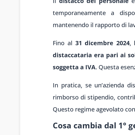
Il
distacco del personale
è 
temporaneamente a disposi
mantenendo il rapporto di lavo
Fino al
31 dicembre 2024
,
distaccataria era pari ai so
soggetta a IVA
. Questa esenz
In pratica, se un’azienda d
rimborso di stipendio, contri
Questo regime agevolato consen
Cosa cambia dal 1° ge