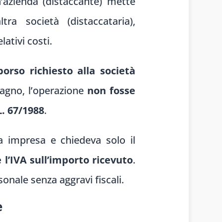
’azienda (distaccante) mette
a società (distaccataria),
ativi costi.
borso richiesto alla società
agno, l’operazione
non fosse
L. 67/1988
.
a impresa e chiedeva solo il
l’IVA sull’importo ricevuto
.
onale senza aggravi fiscali.
e