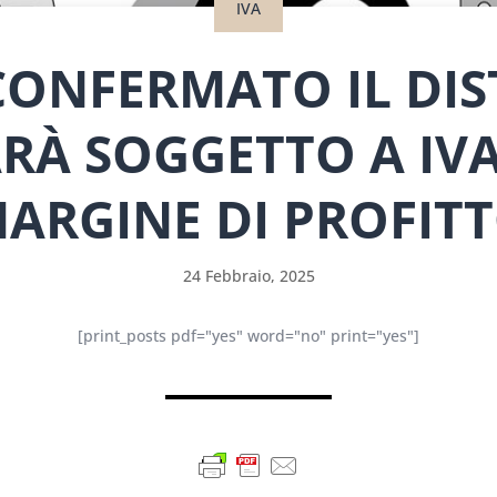
IVA
CONFERMATO IL DI
RÀ SOGGETTO A IV
ARGINE DI PROFIT
24 Febbraio, 2025
[print_posts pdf="yes" word="no" print="yes"]