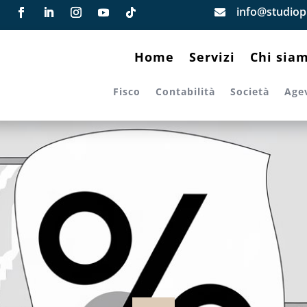
info@studiopi

Home
Servizi
Chi sia
Fisco
Contabilità
Società
Age