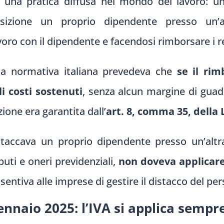
una pratica diffusa nel mondo del lavoro: un
zione un proprio dipendente presso un’altr
ro con il dipendente e facendosi rimborsare i rel
 la normativa italiana prevedeva che
se il rim
li costi sostenuti
, senza alcun margine di guad
ione era garantita dall’
art. 8, comma 35, della 
istaccava un proprio dipendente presso un’altr
buti e oneri previdenziali,
non doveva applicare 
tiva alle imprese di gestire il distacco del pers
nnaio 2025: l’IVA si applica sempr