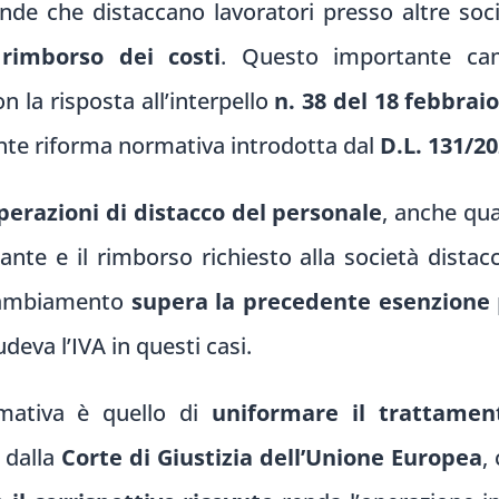
iende che distaccano lavoratori presso altre soc
rimborso dei costi
. Questo importante ca
n la risposta all’interpello
n. 38 del 18 febbrai
ente riforma normativa introdotta dal
D.L. 131/2
operazioni di distacco del personale
, anche qu
ante e il rimborso richiesto alla società distacc
 cambiamento
supera la precedente esenzione
deva l’IVA in questi casi.
rmativa è quello di
uniformare il trattament
i dalla
Corte di Giustizia dell’Unione Europea
,