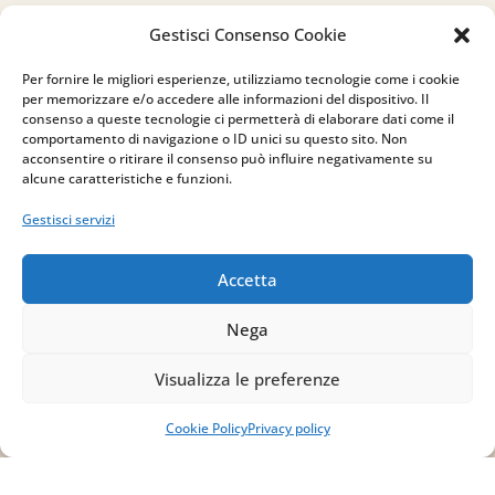
Gestisci Consenso Cookie
Per fornire le migliori esperienze, utilizziamo tecnologie come i cookie
per memorizzare e/o accedere alle informazioni del dispositivo. Il
Indirizzo
consenso a queste tecnologie ci permetterà di elaborare dati come il
comportamento di navigazione o ID unici su questo sito. Non
via Sant’Alessio, 5
acconsentire o ritirare il consenso può influire negativamente su
alcune caratteristiche e funzioni.
83030 Venticano (AV)
Gestisci servizi
Email
Accetta
info@studiopizzano.it
Nega
P.IVA
Visualizza le preferenze
IT02754810642
Cookie Policy
Privacy policy
ISCRIVITI ALLA
NEWSLETTER