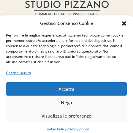
Gestisci Consenso Cookie
Per fornire le migliori esperienze, utilizziamo tecnologie come i cookie
per memorizzare e/o accedere alle informazioni del dispositivo. Il
consenso a queste tecnologie ci permetterà di elaborare dati come il
Indirizzo
comportamento di navigazione o ID unici su questo sito. Non
acconsentire o ritirare il consenso può influire negativamente su
alcune caratteristiche e funzioni.
via Sant’Alessio, 5
83030 Venticano (AV)
Gestisci servizi
Email
Accetta
info@studiopizzano.it
Nega
P.IVA
Visualizza le preferenze
IT02754810642
Cookie Policy
Privacy policy