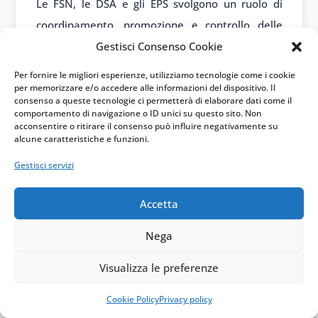
Le FSN, le DSA e gli EPS svolgono un ruolo di
coordinamento, promozione e controllo delle
Gestisci Consenso Cookie
attività sportive dilettantistiche, emanando
disposizioni e linee guida per gli enti affiliati e
Per fornire le migliori esperienze, utilizziamo tecnologie come i cookie
per memorizzare e/o accedere alle informazioni del dispositivo. Il
vigilando sul rispetto delle norme. Gli enti
consenso a queste tecnologie ci permetterà di elaborare dati come il
sportivi dilettantistici, affiliandosi a questi
comportamento di navigazione o ID unici su questo sito. Non
acconsentire o ritirare il consenso può influire negativamente su
organismi, entrano a far parte del sistema
alcune caratteristiche e funzioni.
sportivo nazionale, impegnandosi a rispettare le
Gestisci servizi
norme e i regolamenti emanati dagli organismi
affilianti. Attraverso questa struttura
Accetta
piramidale, che vede al vertice il CONI e il CIP, si
Nega
garantisce una governance unitaria del sistema
sportivo dilettantistico, pur nel rispetto
Visualizza le preferenze
dell’autonomia degli enti affiliati.
Cookie Policy
Privacy policy
Quali sono i vantaggi per un ente sportivo