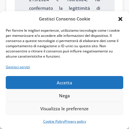
confermato la legittimità di
diverse operazioni di
Gestisci Consenso Cookie
conferimento e strutturazione
Per fornire le migliori esperienze, utilizziamo tecnologie come i cookie
multi-holding quando sorrette da
per memorizzare e/o accedere alle informazioni del dispositivo. Il
consenso a queste tecnologie ci permetterà di elaborare dati come il
esigenze organizzative reali.
comportamento di navigazione o ID unici su questo sito. Non
acconsentire o ritirare il consenso può influire negativamente su
alcune caratteristiche e funzioni.
Cosa devono fare i contribuenti
Gestisci servizi
per evitare contestazioni di
abuso del diritto?
Devono
Accetta
documentare le ragioni
extrafiscali, garantire coerenza tra
Nega
forma e sostanza, mantenere
Visualizza le preferenze
operative le strutture create e
non effettuare cessioni a terzi
Cookie Policy
Privacy policy