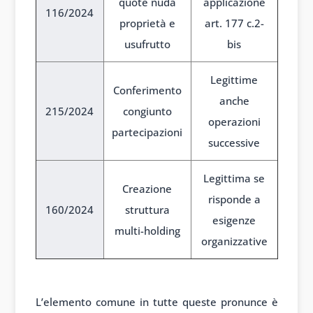
quote nuda
applicazione
116/2024
proprietà e
art. 177 c.2-
usufrutto
bis
Legittime
Conferimento
anche
215/2024
congiunto
operazioni
partecipazioni
successive
Legittima se
Creazione
risponde a
160/2024
struttura
esigenze
multi-holding
organizzative
Holding familiari e passaggi
generazionali
L’elemento comune in tutte queste pronunce è