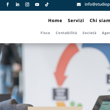
info@studiopi

Home
Servizi
Chi sia
Fisco
Contabilità
Società
Age