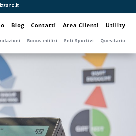
zzano.it
mo
Blog
Contatti
Area Clienti
Utility
volazioni
Bonus edilizi
Enti Sportivi
Quesitario