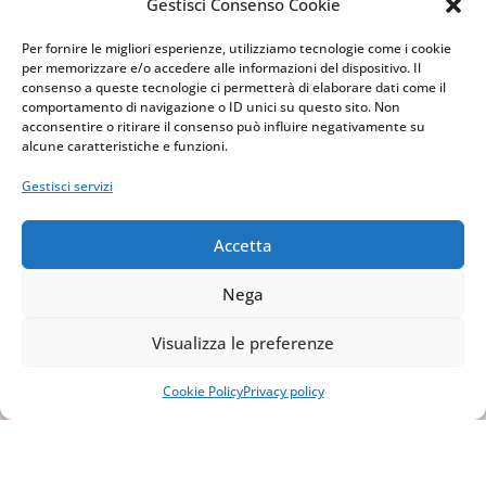
Gestisci Consenso Cookie
Per fornire le migliori esperienze, utilizziamo tecnologie come i cookie
per memorizzare e/o accedere alle informazioni del dispositivo. Il
consenso a queste tecnologie ci permetterà di elaborare dati come il
comportamento di navigazione o ID unici su questo sito. Non
acconsentire o ritirare il consenso può influire negativamente su
alcune caratteristiche e funzioni.
Indirizzo
Gestisci servizi
via Sant’Alessio, 5
83030 Venticano (AV)
Accetta
Email
Nega
info@studiopizzano.it
Visualizza le preferenze
P.IVA
Cookie Policy
Privacy policy
IT02754810642