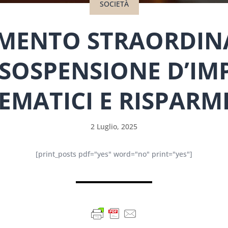
SOCIETÀ
MENTO STRAORDINA
 SOSPENSIONE D’IM
TEMATICI E RISPARM
2 Luglio, 2025
[print_posts pdf="yes" word="no" print="yes"]