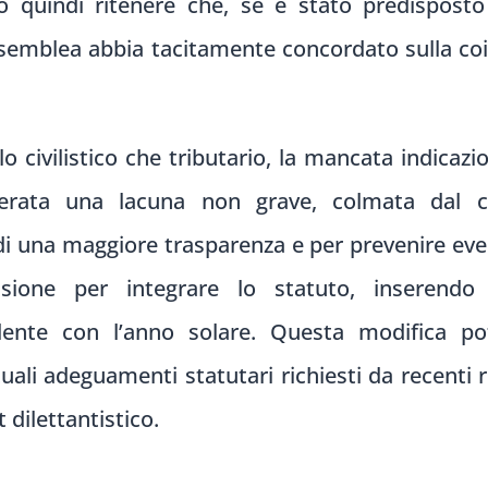
può quindi ritenere che, se è stato predispos
ssemblea abbia tacitamente concordato sulla coin
lo civilistico che tributario, la mancata indicazi
derata una lacuna non grave, colmata dal 
a di una maggiore trasparenza e per prevenire even
casione per integrare lo statuto, inserendo e
cidente con l’anno solare. Questa modifica p
uali adeguamenti statutari richiesti da recenti 
 dilettantistico.