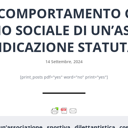
L COMPORTAMENTO
ZIO SOCIALE DI UN’A
NDICAZIONE STATU
14 Settembre, 2024
[print_posts pdf="yes" word="no" print="yes"]
’associazione sportiva dilettantistica cos