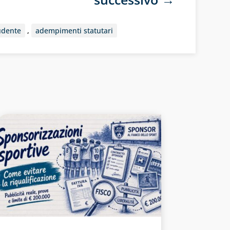
udente
,
adempimenti statutari