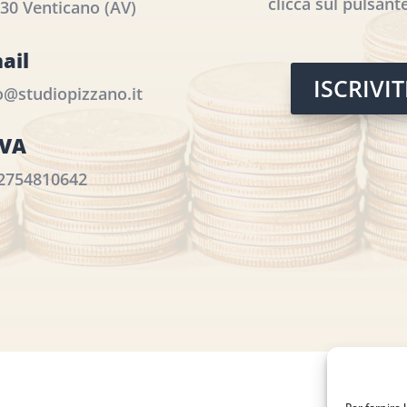
clicca sul pulsante
30 Venticano (AV)
ail
ISCRIVI
o@studiopizzano.it
IVA
2754810642