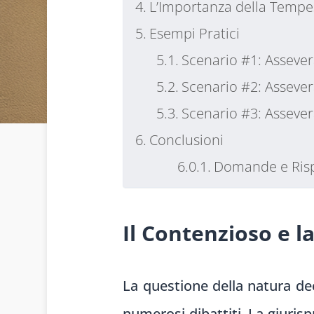
L’Importanza della Tempes
Esempi Pratici
Scenario #1: Asseve
Scenario #2: Asseve
Scenario #3: Asseve
Conclusioni
Domande e Ris
Il Contenzioso e l
La questione della natura de
numerosi dibattiti. La giuris