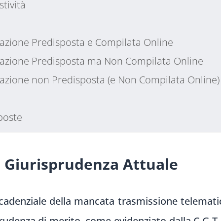
tività
razione Predisposta e Compilata Online
razione Predisposta ma Non Compilata Online
razione non Predisposta (e Non Compilata Online)
poste
a Giurisprudenza Attuale
cadenziale della mancata trasmissione telematic
prudenza di merito, come evidenziato dalla C.G.T