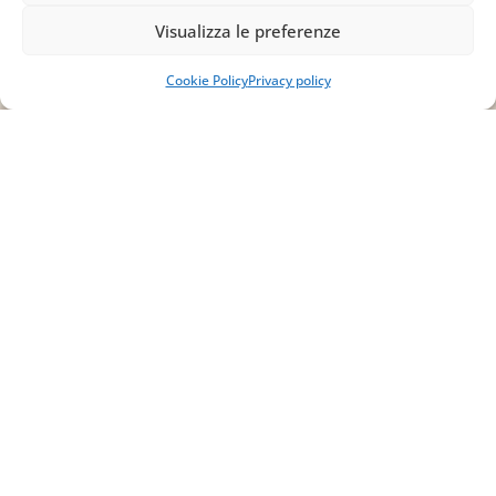
info@studiopizzano.it
Visualizza le preferenze
Cookie Policy
Privacy policy
P.IVA
IT02754810642
ISCRIVITI ALLA
NEWSLETTER
Per restare sempre aggiornato su tutte le
novità, clicca sul pulsante qui sotto e
iscriviti alla nostra newsletter.
ISCRIVITI ALLA
NEWSLETTER