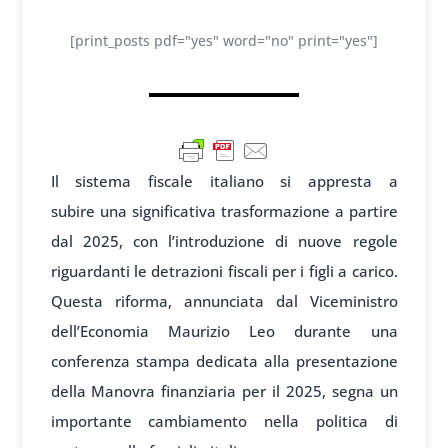
[print_posts pdf="yes" word="no" print="yes"]
Il sistema
fiscale italiano si
appresta a
subire
una signific
ativa trasformazione a
partire
dal 2025, con l’introduzione di nuove
regole
riguardanti le de
trazioni fisc
ali per i figli
a carico.
Questa ri
forma, annunciata
dal Viceminist
ro
dell’Economia
Maurizio Leo durante
una
conferenza stampa dedic
ata alla presentazione
della
Manovra finanziaria per il 2025, seg
na un
importante cambi
amento nella polit
ica di