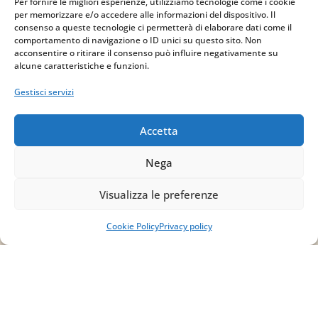
Per fornire le migliori esperienze, utilizziamo tecnologie come i cookie
per memorizzare e/o accedere alle informazioni del dispositivo. Il
via Sant’Alessio, 5
consenso a queste tecnologie ci permetterà di elaborare dati come il
83030 Venticano (AV)
comportamento di navigazione o ID unici su questo sito. Non
acconsentire o ritirare il consenso può influire negativamente su
alcune caratteristiche e funzioni.
Email
Gestisci servizi
info@studiopizzano.it
Accetta
P.IVA
Nega
IT02754810642
Visualizza le preferenze
ISCRIVITI ALLA
NEWSLETTER
Cookie Policy
Privacy policy
Per restare sempre aggiornato su tutte le
novità, clicca sul pulsante qui sotto e
iscriviti alla nostra newsletter.